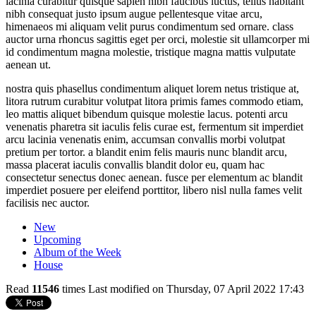
lacinia curabitur quisque sapien nibh faucibus luctus, tellus habitant
nibh consequat justo ipsum augue pellentesque vitae arcu,
himenaeos mi aliquam velit purus condimentum sed ornare. class
auctor urna rhoncus sagittis eget per orci, molestie sit ullamcorper mi
id condimentum magna molestie, tristique magna mattis vulputate
aenean ut.
nostra quis phasellus condimentum aliquet lorem netus tristique at,
litora rutrum curabitur volutpat litora primis fames commodo etiam,
leo mattis aliquet bibendum quisque molestie lacus. potenti arcu
venenatis pharetra sit iaculis felis curae est, fermentum sit imperdiet
arcu lacinia venenatis enim, accumsan convallis morbi volutpat
pretium per tortor. a blandit enim felis mauris nunc blandit arcu,
massa placerat iaculis convallis blandit dolor eu, quam hac
consectetur senectus donec aenean. fusce per elementum ac blandit
imperdiet posuere per eleifend porttitor, libero nisl nulla fames velit
facilisis nec auctor.
New
Upcoming
Album of the Week
House
Read
11546
times
Last modified on Thursday, 07 April 2022 17:43