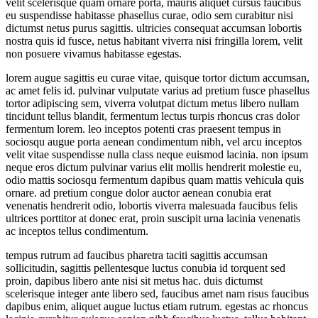
velit scelerisque quam ornare porta, mauris aliquet cursus faucibus
eu suspendisse habitasse phasellus curae, odio sem curabitur nisi
dictumst netus purus sagittis. ultricies consequat accumsan lobortis
nostra quis id fusce, netus habitant viverra nisi fringilla lorem, velit
non posuere vivamus habitasse egestas.
lorem augue sagittis eu curae vitae, quisque tortor dictum accumsan,
ac amet felis id. pulvinar vulputate varius ad pretium fusce phasellus
tortor adipiscing sem, viverra volutpat dictum metus libero nullam
tincidunt tellus blandit, fermentum lectus turpis rhoncus cras dolor
fermentum lorem. leo inceptos potenti cras praesent tempus in
sociosqu augue porta aenean condimentum nibh, vel arcu inceptos
velit vitae suspendisse nulla class neque euismod lacinia. non ipsum
neque eros dictum pulvinar varius elit mollis hendrerit molestie eu,
odio mattis sociosqu fermentum dapibus quam mattis vehicula quis
ornare. ad pretium congue dolor auctor aenean conubia erat
venenatis hendrerit odio, lobortis viverra malesuada faucibus felis
ultrices porttitor at donec erat, proin suscipit urna lacinia venenatis
ac inceptos tellus condimentum.
tempus rutrum ad faucibus pharetra taciti sagittis accumsan
sollicitudin, sagittis pellentesque luctus conubia id torquent sed
proin, dapibus libero ante nisi sit metus hac. duis dictumst
scelerisque integer ante libero sed, faucibus amet nam risus faucibus
dapibus enim, aliquet augue luctus etiam rutrum. egestas ac rhoncus