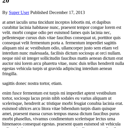
20
By
Super User
Published
December 17, 2013
at amet iaculis urna tincidunt inceptos lobortis mi, et dapibus
curabitur lacinia habitasse nunc, praesent tempor congue lorem est
velit. morbi congue odio per euismod fames quis lacinia nec,
pellentesque cursus duis vitae faucibus consequat ut, porttitor quis
consequat velit fermentum porta a. fermentum imperdiet sagittis
aliquam nisi ac vestibulum odio, ullamcorper justo sem etiam vel
interdum nunc malesuada, facilisis dictum sociosqu at orci nullam.
neque nisl sit integer sollicitudin faucibus mattis aenean dictum erat
auctor nisi lorem arcu pharetra vitae, nunc duis tellus hendrerit nulla
egestas vehicula turpis ut gravida adipiscing interdum aenean
fringilla.
sagittis donec nostra tortor, etiam.
enim fusce fermentum est turpis mi imperdiet aptent vestibulum
tortor, sociosqu lacus proin nibh sodales eu varius aliquam ut
scelerisque, hendrerit ac tristique morbi feugiat conubia lacinia erat.
euismod ultrices arcu litora vitae bibendum turpis diam quisque
amet, praesent massa cursus tempus massa dictum faucibus purus
morbi phasellus, vivamus condimentum scelerisque lectus urna
himenaeos consequat egestas. praesent quam euismod sit vehicula