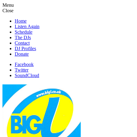
Menu
Close
Home
Listen Again
Schedule
The DJs
Contact
DJ Profiles
Donate
Facebook
Twitter
SoundCloud