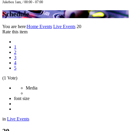
Jukebox 1am, / 00:00 - 07:00
Schedule
You are here:
Home
Events
Live Events
20
Rate this item
1
2
3
4
5
(1 Vote)
Media
font size
in
Live Events